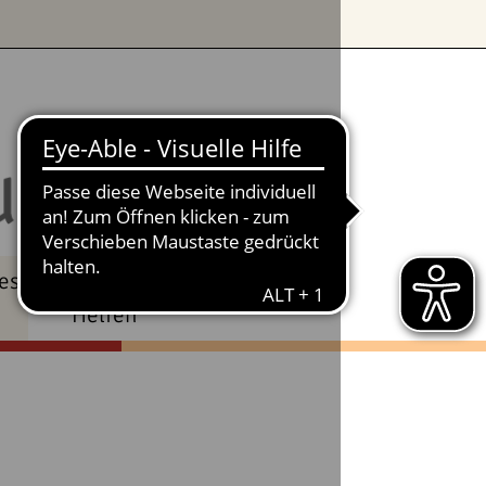
alter Darkmode
es
Spenden &
Kontakt
Helfen