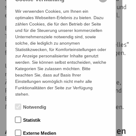
setzen. Hierfür sind ca. 8 bis 25 Personen und
Wir verwenden Cookies, um Ihnen ein
ein Zeitfenster von ca. 4 – 8 Stunden ideal.
optimales Webseiten-Erlebnis zu bieten. Dazu
zählen Cookies, die für den Betrieb der Seite
Bei den Vorträgen ist die
und für die Steuerung unserer kommerziellen
Teilnehmendenanzahl nicht begrenzt. Die
Unternehmensziele notwendig sind, sowie
Dauer ist flexibel. Bei den „Termine/Aktuelles“
solche, die lediglich zu anonymen
Statistikzwecken, für Komforteinstellungen oder
finden Sie unsere nächsten Veranstaltungen.
zur Anzeige personalisierter Inhalte genutzt
werden. Sie können selbst entscheiden, welche
Unser Angebot richtet sich an alle
Kategorien Sie zulassen möchten. Bitte
medizinische Fachkräfte. Dazu gehören
beachten Sie, dass auf Basis Ihrer
Ärzt*innnen, Hebammen, Pflegefachkräfte,
Einstellungen womöglich nicht mehr alle
Funktionalitäten der Seite zur Verfügung
Psychotherapeut*innen, Phsysio- Logo- und
stehen.
Ergotherapeut*innen sowie alle anderen
Mitarbeitenden aus dem Gesundheitswesen.
Notwendig
Statistik
Angebot für Facheinrichtungen
Externe Medien