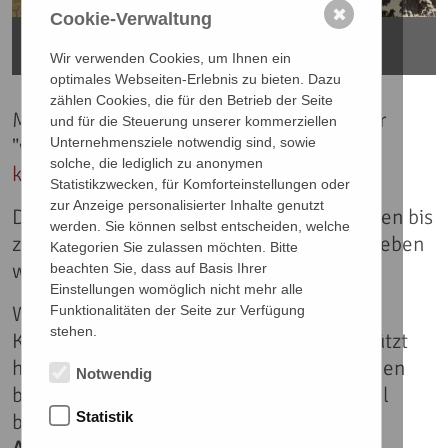
✖
Cookie-Verwaltung
Mischtechnik auf Leinwand H 36 x B 31 http://www.adler-
kunst.de/
Wir verwenden Cookies, um Ihnen ein
optimales Webseiten-Erlebnis zu bieten. Dazu
zählen Cookies, die für den Betrieb der Seite
Mehr über den Künstler erfahren Sie unter
und für die Steuerung unserer kommerziellen
"www.adler-kunst.de":
http://www.adler-
Unternehmensziele notwendig sind, sowie
solche, die lediglich zu anonymen
kunst.de/
.
Statistikzwecken, für Komforteinstellungen oder
zur Anzeige personalisierter Inhalte genutzt
Die Gebotsfrist ist leider vorüber, es konnten bis
werden. Sie können selbst entscheiden, welche
zum
02.11.2017, 23:59 Uhr
Gebote abgegeben
Kategorien Sie zulassen möchten. Bitte
werden.
beachten Sie, dass auf Basis Ihrer
Einstellungen womöglich nicht mehr alle
Wir bedanken uns bei allen, die unsere
Funktionalitäten der Seite zur Verfügung
stehen.
Kunstversteigerung begleitet und unterstützt
haben. Alle Auktionsgewinner*innen werden
Notwendig
bzw. wurden von uns persönlich per E-Mail
Statistik
benachrichtigt.