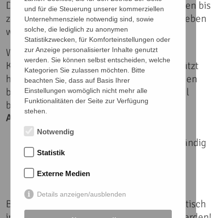
Die Gebotsfrist ist leider vorüber, es konnten bis
und für die Steuerung unserer kommerziellen
zum
02.11.2017, 23:59 Uhr
Gebote abgegeben
Unternehmensziele notwendig sind, sowie
werden.
solche, die lediglich zu anonymen
Statistikzwecken, für Komforteinstellungen oder
zur Anzeige personalisierter Inhalte genutzt
Wir bedanken uns bei allen, die unsere
werden. Sie können selbst entscheiden, welche
Kunstversteigerung begleitet und unterstützt
Kategorien Sie zulassen möchten. Bitte
haben. Alle Auktionsgewinner*innen werden
beachten Sie, dass auf Basis Ihrer
bzw. wurden von uns persönlich per E-Mail
Einstellungen womöglich nicht mehr alle
Funktionalitäten der Seite zur Verfügung
benachrichtigt.
stehen.
Anleitung zur Onlineversteigerung
Notwendig
Formular unterhalb des Werkes vollständig
Statistik
ausfüllen
Auf „Gebot abschicken“ klicken, um
Externe Medien
verbindliches Gebot abzugeben
Details anzeigen/ausblenden
Bitte beachten Sie, dass Sie nicht automatisch
informiert werden, wenn Sie überboten werden!