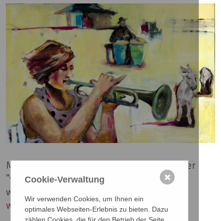
Mehr über die Künstlerin erfahren Sie unter
"www.bettina-
✖
Cookie-Verwaltung
wyderka.com":
http://www.bettina-
Wir verwenden Cookies, um Ihnen ein
wyderka.com
.
optimales Webseiten-Erlebnis zu bieten. Dazu
zählen Cookies, die für den Betrieb der Seite